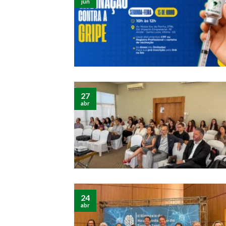
jun
27
abr
24
abr