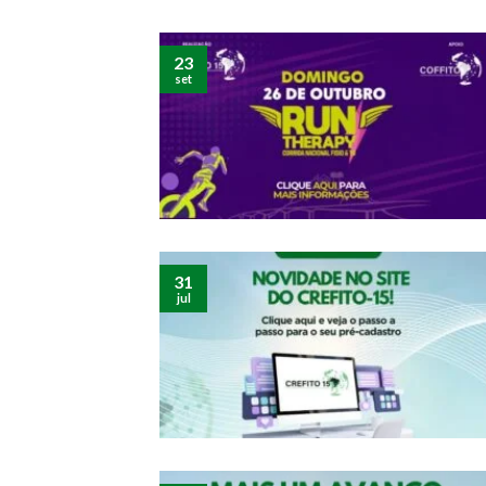
23
set
31
jul