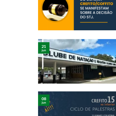
21
jun
08
jun