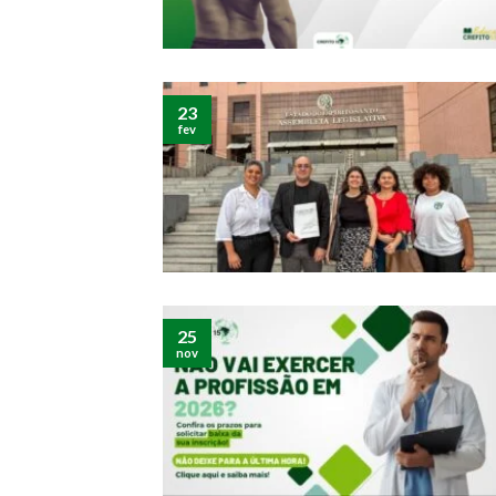
23
fev
25
nov