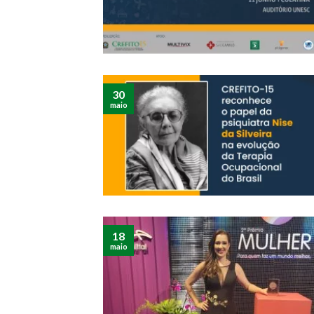
30
maio
18
maio