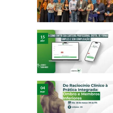
15
abr
04
mar