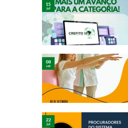
15
jul
08
set
22
jul