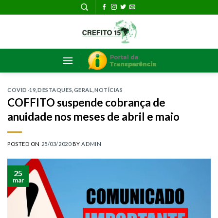
Skip
to
content
COVID-19
,
DESTAQUES
,
GERAL
,
NOTÍCIAS
COFFITO suspende cobrança de
anuidade nos meses de abril e maio
POSTED ON
25/03/2020
BY
ADMIN
25
mar