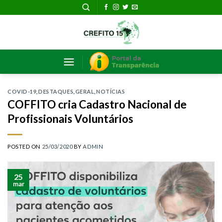
Skip
to
content
COVID-19
,
DESTAQUES
,
GERAL
,
NOTÍCIAS
COFFITO cria Cadastro Nacional de
Profissionais Voluntários
POSTED ON
25/03/2020
BY
ADMIN
25
mar