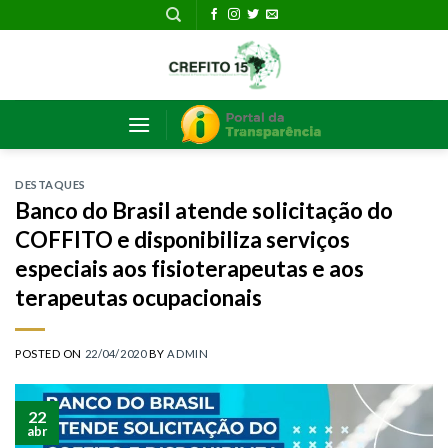
Skip
to
content
DESTAQUES
Banco do Brasil atende solicitação do
COFFITO e disponibiliza serviços
especiais aos fisioterapeutas e aos
terapeutas ocupacionais
POSTED ON
22/04/2020
BY
ADMIN
22
abr