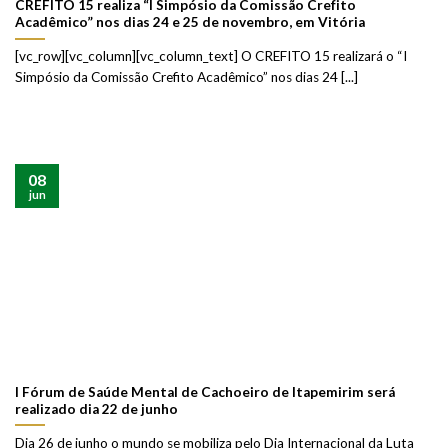
CREFITO 15 realiza “I Simpósio da Comissão Crefito
Acadêmico” nos dias 24 e 25 de novembro, em Vitória
[vc_row][vc_column][vc_column_text] O CREFITO 15 realizará o “I
Simpósio da Comissão Crefito Acadêmico” nos dias 24 [...]
08
jun
I Fórum de Saúde Mental de Cachoeiro de Itapemirim será
realizado dia 22 de junho
Dia 26 de junho o mundo se mobiliza pelo Dia Internacional da Luta