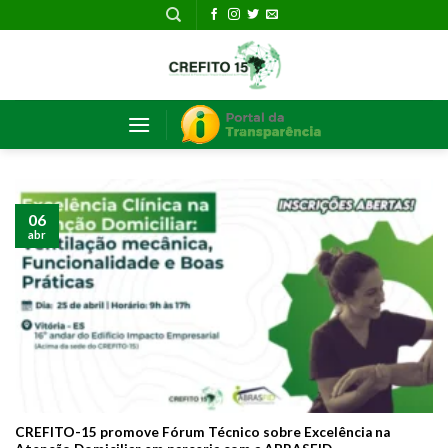
Skip
to
content
06
abr
CREFITO-15 promove Fórum Técnico sobre Excelência na