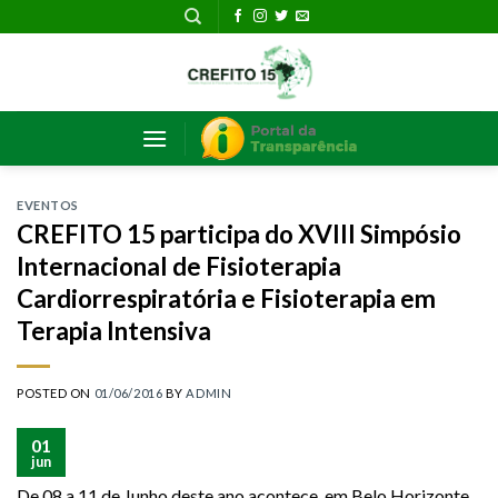
Skip
to
content
EVENTOS
CREFITO 15 participa do XVIII Simpósio
Internacional de Fisioterapia
Cardiorrespiratória e Fisioterapia em
Terapia Intensiva
POSTED ON
01/06/2016
BY
ADMIN
01
jun
De 08 a 11 de Junho deste ano acontece, em Belo Horizonte,