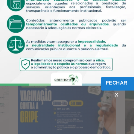
Formulários
ACESSAR
FECHAR
X