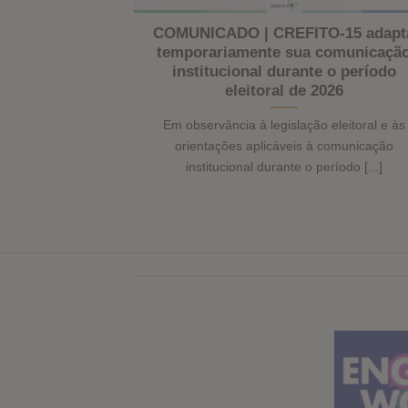
rum Técnico
COMUNICADO | CREFITO-15 adapt
 Atenção
temporariamente sua comunicaçã
ria com a
institucional durante o período
eleitoral de 2026
erapia e Terapia
Em observância à legislação eleitoral e às
CREFITO-15), em
orientações aplicáveis à comunicação
]
institucional durante o período [...]