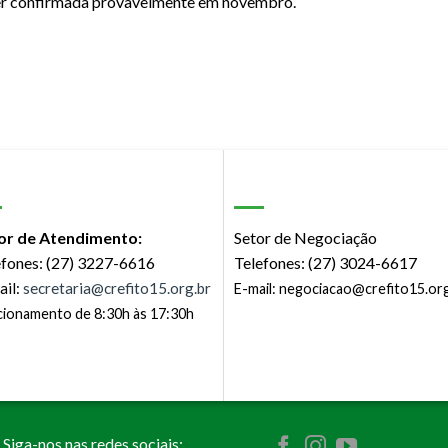
ser confirmada provavelmente em novembro.
or de Atendimento:
Setor de Negociação
efones: (27) 3227-6616
Telefones: (27) 3024-6617
ail:
secretaria@crefito15.org.br
E-mail:
negociacao@crefito15.org
ionamento de 8:30h às 17:30h
Siga-nos nas redes sociais: