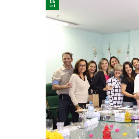
06
set