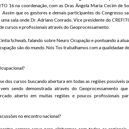
EFITO 16 na coordenação, com as Dras Ângela Maria Cecim de S
 Assim que os gestores e demais participantes do Congresso s
 uma sala onde Dr. Adriano Conrado, Vice presidente do CREFIT
 de cursos e profissionais através do Geoprocessamento.
Cintia Schwab, falando sobre Neuro Ocupação e pontuando a atu
 ocupação são do mundo. Nós Tos trabalhamos com a qualidadae d
 Ocupacional?
se dos cursos buscando abertura em todas as regiões possíveis 
ue vem sendo demonstrada através do Geoprocessamento que 
do aberto em muitas regiões e poucos profissionais par
iscussões no encontro nacional?
contro sempre serve para alinharmos com todos os regionais