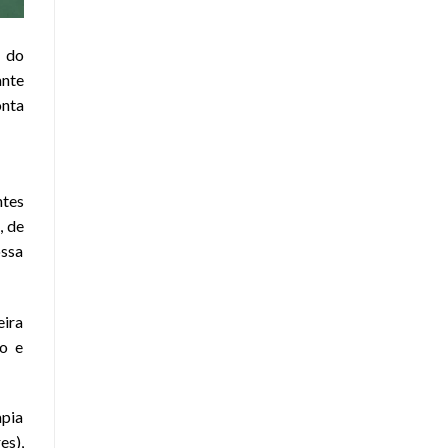
s do
ante
onta
ntes
, de
ossa
eira
do e
pia
es),