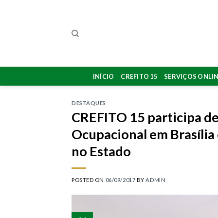
Skip
to
content
INÍCIO
CREFITO 15
SERVIÇOS ONLI
DESTAQUES
CREFITO 15 participa de
Ocupacional em Brasília 
no Estado
POSTED ON
06/09/2017
BY
ADMIN