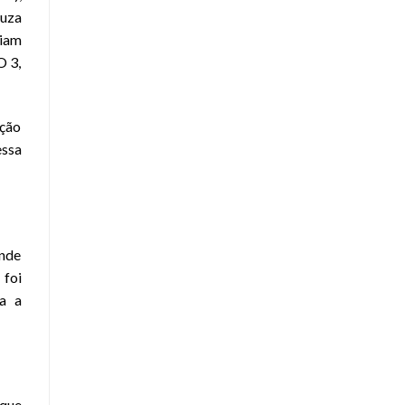
ouza
aiam
O 3,
ação
essa
onde
foi
a a
 que