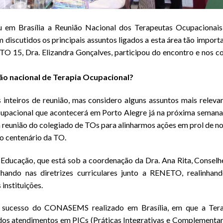
 em Brasília a Reunião Nacional dos Terapeutas Ocupacionai
scutidos os principais assuntos ligados a esta área tão import
ITO 15, Dra. Elizandra Gonçalves, participou do encontro e nos c
nião nacional de Terapia Ocupacional?
 inteiros de reunião, mas considero alguns assuntos mais releva
upacional que acontecerá em Porto Alegre já na próxima semana
reunião do colegiado de TOs para alinharmos ações em prol de n
o centenário da TO.
Educação, que está sob a coordenação da Dra. Ana Rita, Conselh
hando nas diretrizes curriculares junto a RENETO, realinhan
instituições.
 sucesso do CONASEMS realizado em Brasília, em que a Tera
dos atendimentos em PICs (Práticas Integrativas e Complementar