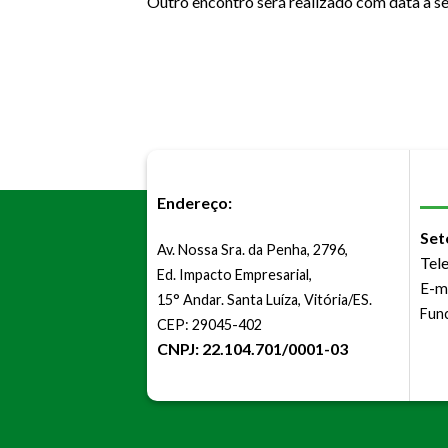
Outro encontro será realizado com data a 
Endereço:
Set
Av. Nossa Sra. da Penha, 2796,
Tel
Ed. Impacto Empresarial,
E-m
15° Andar. Santa Luíza, Vitória/ES.
Func
CEP: 29045-402
CNPJ: 22.104.701/0001-03