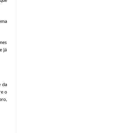
ema
omes
e já
e da
re o
bro,