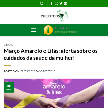
Skip
to
content
GERAL
Março Amarelo e Lilás: alerta sobre os
cuidados da saúde da mulher!
POSTED ON
08/03/2023
BY
CREFITO15
08
mar