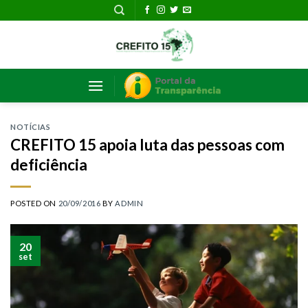
Skip
to
content
NOTÍCIAS
CREFITO 15 apoia luta das pessoas com
deficiência
POSTED ON
20/09/2016
BY
ADMIN
20
set