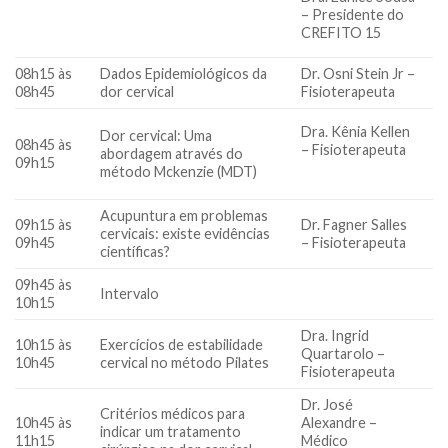
– Presidente do
CREFITO 15
08h15 às
Dados Epidemiológicos da
Dr. Osni Stein Jr –
08h45
dor cervical
Fisioterapeuta
Dra. Kênia Kellen
Dor cervical: Uma
08h45 às
– Fisioterapeuta
abordagem através do
09h15
método Mckenzie (MDT)
Acupuntura em problemas
09h15 às
Dr. Fagner Salles
cervicais: existe evidências
09h45
– Fisioterapeuta
científicas?
09h45 às
Intervalo
10h15
Dra. Ingrid
10h15 às
Exercícios de estabilidade
Quartarolo –
10h45
cervical no método Pilates
Fisioterapeuta
Dr. José
Critérios médicos para
10h45 às
Alexandre –
indicar um tratamento
11h15
Médico