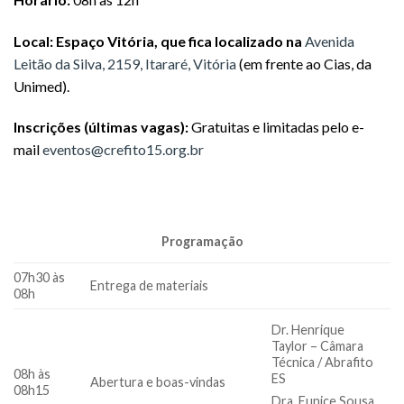
Local:
Espaço Vitória, que fica localizado na
Avenida
Leitão da Silva, 2159, Itararé, Vitória
(em frente ao Cias, da
Unimed).
Inscrições (últimas vagas):
Gratuitas e limitadas pelo e-
mail
eventos@crefito15.org.b
r
Programação
07h30 às
Entrega de materiais
08h
Dr. Henrique
Taylor – Câmara
Técnica / Abrafito
08h às
ES
Abertura e boas-vindas
08h15
Dra. Eunice Sousa