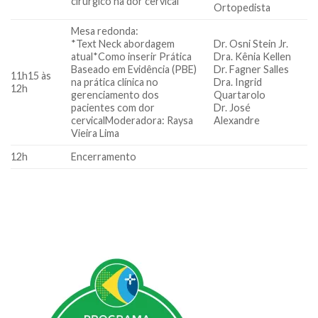
cirúrgico na dor cervical
Ortopedista
Mesa redonda:
*Text Neck abordagem
Dr. Osni Stein Jr.
atual*Como inserir Prática
Dra. Kênia Kellen
Baseado em Evidência (PBE)
Dr. Fagner Salles
11h15 às
na prática clínica no
Dra. Ingrid
12h
gerenciamento dos
Quartarolo
pacientes com dor
Dr. José
cervicalModeradora: Raysa
Alexandre
Vieira Lima
12h
Encerramento