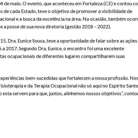
04 de maio. O evento, que aconteceu em Fortaleza (CE) e contou c
s de cada Estado, teve o objetivo de promover a visibilidade de
upacional e a busca da excelência na área. Na ocasião, também ocor
a posse de sua nova diretoria (gestão 2018 – 2022).
5, Dra. Eunice Sousa, teve a oportunidade de falar sobre as ações
 a 2017. Segundo Dra. Eunice, o encontro foi uma excelente
tas ocupacionais de diferentes lugares compartilharem suas
 experiências bem-sucedidas que fortalecem a nossa profissão. No
Fisioterapia e da Terapia Ocupacional não só aqui no Espírito Santo
sta servem para que, juntos, alinhemos nossos objetivos”, contou