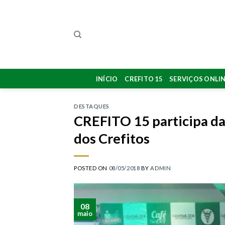
Skip
to
content
INÍCIO
CREFITO 15
SERVIÇOS ONLI
DESTAQUES
CREFITO 15 participa da
dos Crefitos
POSTED ON
08/05/2018
BY
ADMIN
08
maio