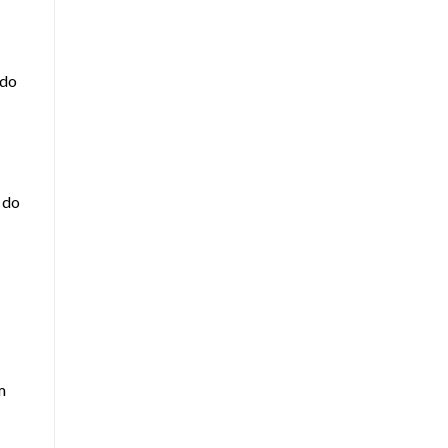
ndo
 do
m