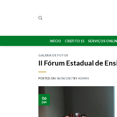
Skip
to
content
INÍCIO
CREFITO 15
SERVIÇOS ONLI
GALERIA DE FOTOS
II Fórum Estadual de Ens
POSTED ON
06/06/2017
BY
ADMIN
06
jun