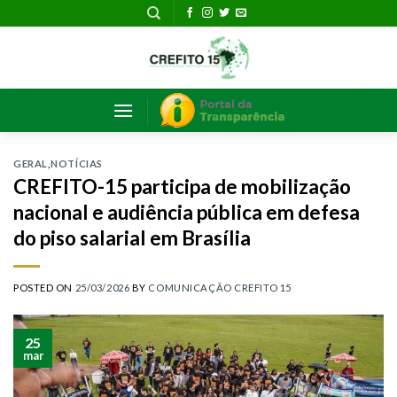
Skip
to
content
GERAL
,
NOTÍCIAS
CREFITO-15 participa de mobilização
nacional e audiência pública em defesa
do piso salarial em Brasília
POSTED ON
25/03/2026
BY
COMUNICAÇÃO CREFITO 15
25
mar