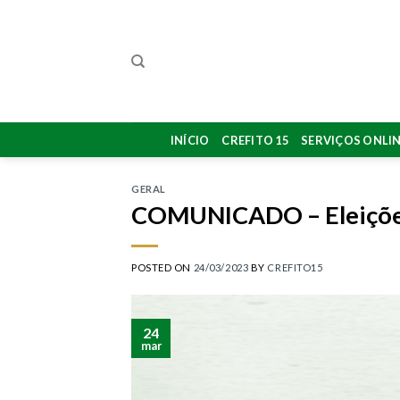
Skip
to
content
INÍCIO
CREFITO 15
SERVIÇOS ONLI
GERAL
COMUNICADO – Eleiçõe
POSTED ON
24/03/2023
BY
CREFITO15
24
mar