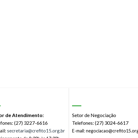
or de Atendimento:
Setor de Negociação
efones: (27) 3227-6616
Telefones: (27) 3024-6617
ail:
secretaria@crefito15.org.br
E-mail:
negociacao@crefito15.org