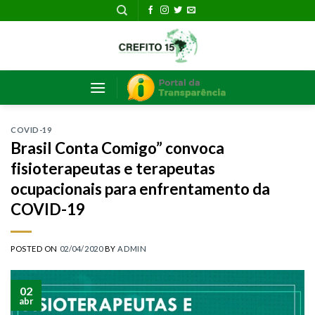
Skip
to
content
COVID-19
Brasil Conta Comigo” convoca
fisioterapeutas e terapeutas
ocupacionais para enfrentamento da
COVID-19
POSTED ON
02/04/2020
BY
ADMIN
02
abr