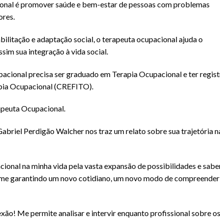
ional é promover saúde e bem-estar de pessoas com problemas
ores.
bilitação e adaptação social, o terapeuta ocupacional ajuda o
sim sua integração à vida social.
upacional precisa ser graduado em Terapia Ocupacional e ter regis
apia Ocupacional (CREFITO).
apeuta Ocupacional.
abriel Perdigão Walcher nos traz um relato sobre sua trajetória n
ional na minha vida pela vasta expansão de possibilidades e sabe
á me garantindo um novo cotidiano, um novo modo de compreender
ão! Me permite analisar e intervir enquanto profissional sobre o