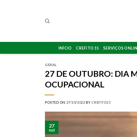
Skip
to
content
INÍCIO
CREFITO 15
SERVIÇOS ONLI
GERAL
27 DE OUTUBRO: DIA 
OCUPACIONAL
POSTED ON
27/10/2022
BY
CREFITO15
27
out