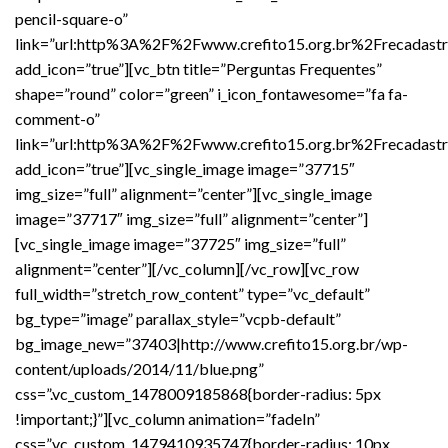
pencil-square-o”
link=”url:http%3A%2F%2Fwww.crefito15.org.br%2Frecadastr
add_icon=”true”][vc_btn title=”Perguntas Frequentes”
shape=”round” color=”green” i_icon_fontawesome=”fa fa-
comment-o”
link=”url:http%3A%2F%2Fwww.crefito15.org.br%2Frecadastr
add_icon=”true”][vc_single_image image=”37715″
img_size=”full” alignment=”center”][vc_single_image
image=”37717″ img_size=”full” alignment=”center”]
[vc_single_image image=”37725″ img_size=”full”
alignment=”center”][/vc_column][/vc_row][vc_row
full_width=”stretch_row_content” type=”vc_default”
bg_type=”image” parallax_style=”vcpb-default”
bg_image_new=”37403|http://www.crefito15.org.br/wp-
content/uploads/2014/11/blue.png”
css=”.vc_custom_1478009185868{border-radius: 5px
!important;}”][vc_column animation=”fadeIn”
css=”.vc_custom_1479410935747{border-radius: 10px