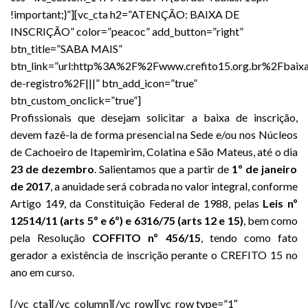
!important;}”][vc_cta h2=”ATENÇÃO: BAIXA DE
INSCRIÇÃO” color=”peacoc” add_button=”right”
btn_title=”SABA MAIS”
btn_link=”url:http%3A%2F%2Fwww.crefito15.org.br%2Fbaix
de-registro%2F|||” btn_add_icon=”true”
btn_custom_onclick=”true”]
Profissionais que desejam solicitar a baixa de inscrição,
devem fazê-la de forma presencial na Sede e/ou nos Núcleos
de Cachoeiro de Itapemirim, Colatina e São Mateus, até o dia
23 de dezembro
. Salientamos que a partir de
1º de janeiro
de 2017
, a anuidade será cobrada no valor integral, conforme
Artigo 149, da Constituição Federal de 1988, pelas
Leis nº
12514/11 (arts 5º e 6º) e 6316/75 (arts 12 e 15)
, bem como
pela Resolução
COFFITO nº 456/15
, tendo como fato
gerador a existência de inscrição perante o CREFITO 15 no
ano em curso.
[/vc_cta][/vc_column][/vc_row][vc_row type=”1″