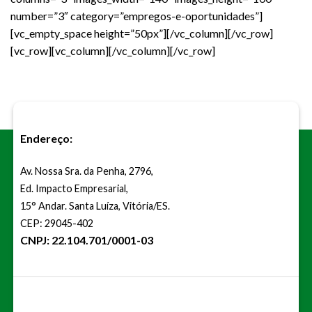
number=”3″ category=”empregos-e-oportunidades”]
[vc_empty_space height=”50px”][/vc_column][/vc_row]
[vc_row][vc_column][/vc_column][/vc_row]
Endereço:
Av. Nossa Sra. da Penha, 2796,
Ed. Impacto Empresarial,
15° Andar. Santa Luíza, Vitória/ES.
CEP: 29045-402
CNPJ: 22.104.701/0001-03