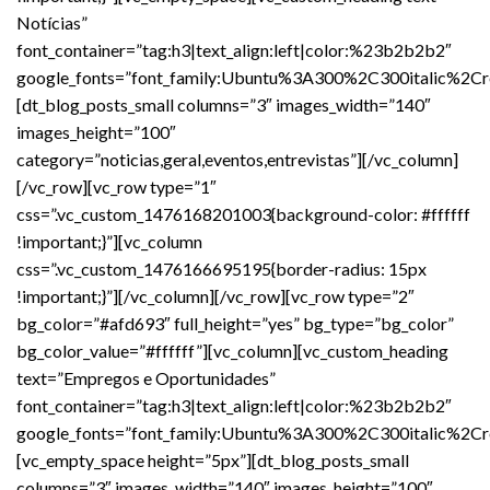
Notícias”
font_container=”tag:h3|text_align:left|color:%23b2b2b2″
google_fonts=”font_family:Ubuntu%3A300%2C300italic%2C
[dt_blog_posts_small columns=”3″ images_width=”140″
images_height=”100″
category=”noticias,geral,eventos,entrevistas”][/vc_column]
[/vc_row][vc_row type=”1″
css=”.vc_custom_1476168201003{background-color: #ffffff
!important;}”][vc_column
css=”.vc_custom_1476166695195{border-radius: 15px
!important;}”][/vc_column][/vc_row][vc_row type=”2″
bg_color=”#afd693″ full_height=”yes” bg_type=”bg_color”
bg_color_value=”#ffffff”][vc_column][vc_custom_heading
text=”Empregos e Oportunidades”
font_container=”tag:h3|text_align:left|color:%23b2b2b2″
google_fonts=”font_family:Ubuntu%3A300%2C300italic%2C
[vc_empty_space height=”5px”][dt_blog_posts_small
columns=”3″ images_width=”140″ images_height=”100″