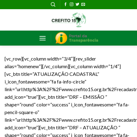
Skip
to
content
[vc_row][vc_column width=”3/4″][rev_slider
alias=”homenew”][/vc_column][vc_column width=”1/4″]
[vc_btn title=”ATUALIZAÇÃO CADASTRAL”
i_icon_fontawesome=”fa fa-info-circle”
link=”url:http%3A%2F%2Fwww.crefito15.org.br%2Frecadastr
add_icon=”true”][vc_btn title=”DRF – EMISSÃO ”
shape=”round” color=”success” i_icon_fontawesome=”fa fa-
pencil-square-o”
link=”url:http%3A%2F%2Fwww.crefito15.org.br%2Frecadastr
add_icon=”true”][vc_btn title=”DRF – ATUALIZAÇÃO ”
shape=”round” color=”success” i_icon_fontawesome=”fa fa-