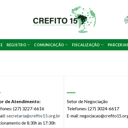
NE
REGISTRO
COMUNICAÇÃO
FISCALIZAÇÃO
PARCERIA
or de Atendimento:
Setor de Negociação
efones: (27) 3227-6616
Telefones: (27) 3024-6617
ail:
secretaria@crefito15.org.br
E-mail:
negociacao@crefito15.org
ionamento de 8:30h às 17:30h