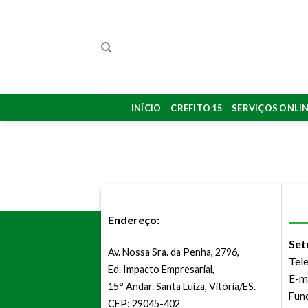
Skip
to
content
INÍCIO
CREFITO 15
SERVIÇOS ONLI
Endereço:
Set
Av. Nossa Sra. da Penha, 2796,
Tel
Ed. Impacto Empresarial,
E-m
15° Andar. Santa Luíza, Vitória/ES.
Func
CEP: 29045-402