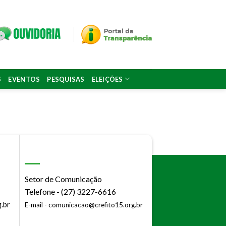
S
EVENTOS
PESQUISAS
ELEIÇÕES
Setor de Comunicação
Telefone - (27) 3227-6616
.br
E-mail -
comunicacao@crefito15.org.br